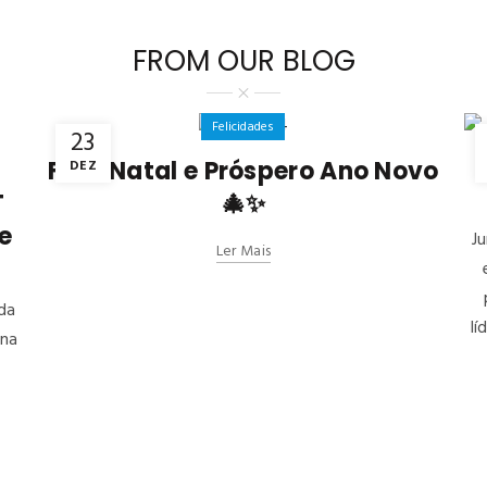
FROM OUR BLOG
Felicidades
23
Feliz Natal e Próspero Ano Novo
DEZ
T
🎄✨
e
J
Ler Mais
da
lí
 na