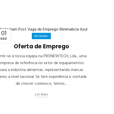
01
22
Novidades
DEZ
NOV
Oferta de Emprego
unte-se à nossa equipa na PRONEWTECH, Lda., uma
empresa de referência no setor de equipamentos
para a indústria alimentar, representando marcas
deres a nível nacional. Se tem experiência e vontade
de crescer connosco, temos...
Ins
Ler Mais
Insta