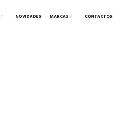
COLLECTION
NOVIDADES
MARCAS
CONTACTOS
EL
MAN’S CASUAL
ames
Tincidunt nunc a mattis fames
.
scelerisque fermentum.
Read More