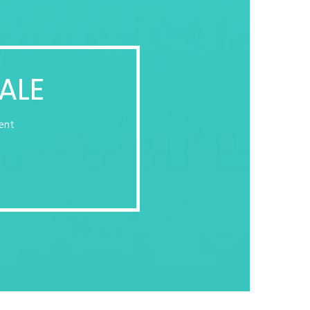
ALE
ient