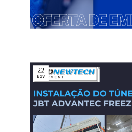
22
NOV