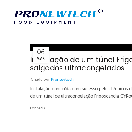
06
Instalação de um túnel Fri
MAR
salgados ultracongelados.
Criado por
Pronewtech
Instalação concluída com sucesso pelos técnicos 
de um túnel de ultracongelação Frigoscandia GYRoCO
Ler Mais