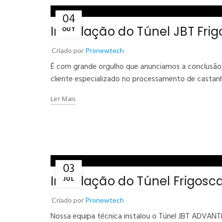
04
Instalação do Túnel JBT Fri
OUT
Criado por
Pronewtech
É com grande orgulho que anunciamos a conclusão,
cliente especializado no processamento de castanhas
Ler Mais
03
Instalação do Túnel Frigo
JUL
Criado por
Pronewtech
Nossa equipa técnica instalou o Túnel JBT ADVAN