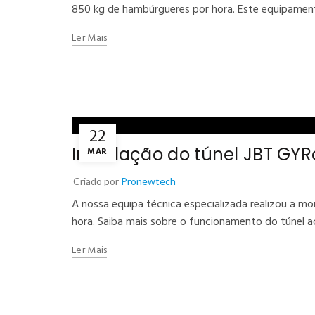
850 kg de hambúrgueres por hora. Este equipament
Ler Mais
22
Instalação do túnel JBT GY
MAR
Criado por
Pronewtech
A nossa equipa técnica especializada realizou a 
hora. Saiba mais sobre o funcionamento do túnel a
Ler Mais