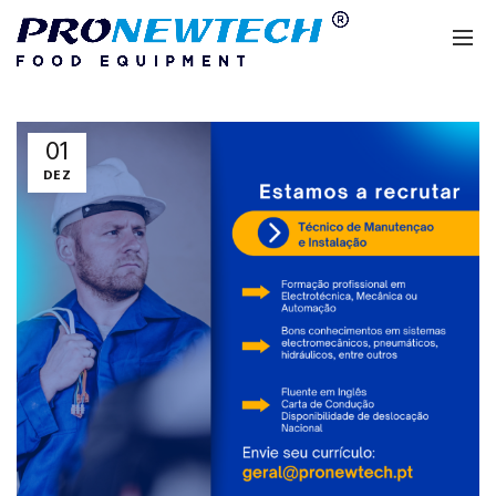
01
DEZ